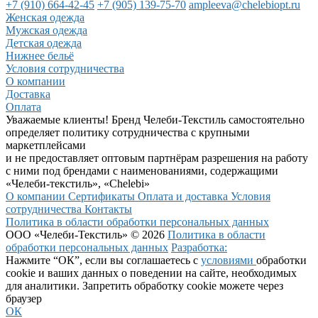
+7 (910) 664-42-45
+7 (905) 139-75-70
ampleeva@chelebiopt.ru
Женская одежда
Мужская одежда
Детская одежда
Нижнее бельё
Условия сотрудничества
О компании
Доставка
Оплата
Уважаемые клиенты! Бренд Челеби-Текстиль самостоятельно
определяет политику сотрудничества с крупными
маркетплейсами
и не предоставляет оптовым партнёрам разрешения на работу
с ними под брендами с наименованиями, содержащими
«Челеби-текстиль», «Chelebi»
О компании
Сертификаты
Оплата и доставка
Условия
сотрудничества
Контакты
Политика в области обработки персональных данных
ООО «Челеби-Текстиль» © 2026
Политика в области
обработки персональных данных
Разработка:
Нажмите “ОК”, если вы соглашаетесь с
условиями
обработки
cookie и ваших данных о поведении на сайте, необходимых
для аналитики. Запретить обработку cookie можете через
браузер
ОК