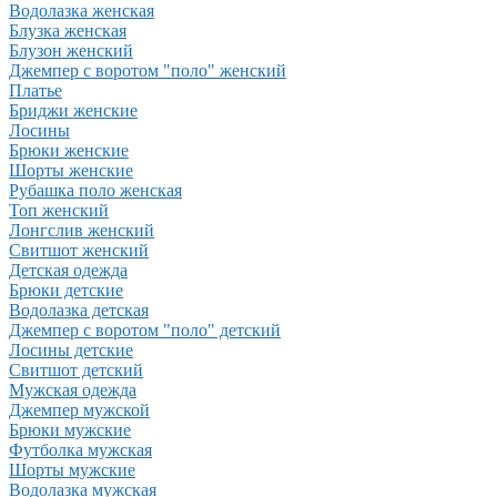
Водолазка женская
Блузка женская
Блузон женский
Джемпер с воротом "поло" женский
Платье
Бриджи женские
Лосины
Брюки женские
Шорты женские
Рубашка поло женская
Топ женский
Лонгслив женский
Свитшот женский
Детская одежда
Брюки детские
Водолазка детская
Джемпер с воротом "поло" детский
Лосины детские
Свитшот детский
Мужская одежда
Джемпер мужской
Брюки мужские
Футболка мужская
Шорты мужские
Водолазка мужская