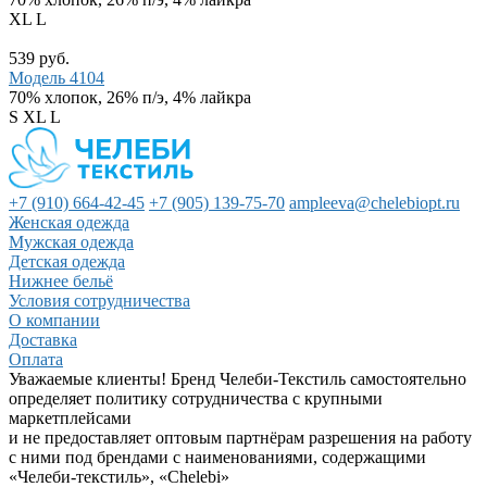
XL
L
539 руб.
Модель 4104
70% хлопок, 26% п/э, 4% лайкра
S
XL
L
+7 (910) 664-42-45
+7 (905) 139-75-70
ampleeva@chelebiopt.ru
Женская одежда
Мужская одежда
Детская одежда
Нижнее бельё
Условия сотрудничества
О компании
Доставка
Оплата
Уважаемые клиенты! Бренд Челеби-Текстиль самостоятельно
определяет политику сотрудничества с крупными
маркетплейсами
и не предоставляет оптовым партнёрам разрешения на работу
с ними под брендами с наименованиями, содержащими
«Челеби-текстиль», «Chelebi»