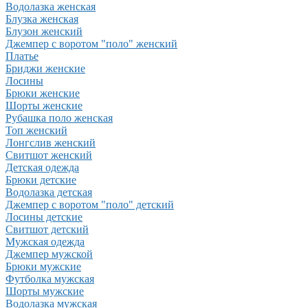
Водолазка женская
Блузка женская
Блузон женский
Джемпер с воротом "поло" женский
Платье
Бриджи женские
Лосины
Брюки женские
Шорты женские
Рубашка поло женская
Топ женский
Лонгслив женский
Свитшот женский
Детская одежда
Брюки детские
Водолазка детская
Джемпер с воротом "поло" детский
Лосины детские
Свитшот детский
Мужская одежда
Джемпер мужской
Брюки мужские
Футболка мужская
Шорты мужские
Водолазка мужская