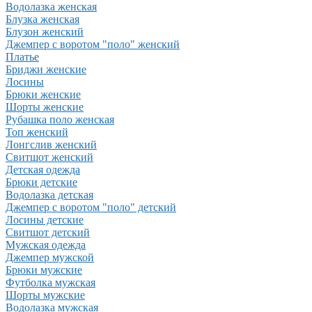
Водолазка женская
Блузка женская
Блузон женский
Джемпер с воротом "поло" женский
Платье
Бриджи женские
Лосины
Брюки женские
Шорты женские
Рубашка поло женская
Топ женский
Лонгслив женский
Свитшот женский
Детская одежда
Брюки детские
Водолазка детская
Джемпер с воротом "поло" детский
Лосины детские
Свитшот детский
Мужская одежда
Джемпер мужской
Брюки мужские
Футболка мужская
Шорты мужские
Водолазка мужская