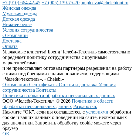
+7 (910) 664-42-45
+7 (905) 139-75-70
ampleeva@chelebiopt.ru
Женская одежда
Мужская одежда
Детская одежда
Нижнее бельё
Условия сотрудничества
О компании
Доставка
Оплата
Уважаемые клиенты! Бренд Челеби-Текстиль самостоятельно
определяет политику сотрудничества с крупными
маркетплейсами
и не предоставляет оптовым партнёрам разрешения на работу
с ними под брендами с наименованиями, содержащими
«Челеби-текстиль», «Chelebi»
О компании
Сертификаты
Оплата и доставка
Условия
сотрудничества
Контакты
Политика в области обработки персональных данных
ООО «Челеби-Текстиль» © 2026
Политика в области
обработки персональных данных
Разработка:
Нажмите “ОК”, если вы соглашаетесь с
условиями
обработки
cookie и ваших данных о поведении на сайте, необходимых
для аналитики. Запретить обработку cookie можете через
браузер
ОК