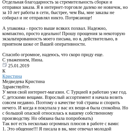
Отдельная благодарность за стремительность сборки и
отправки заказа. Я в интернет-торговле далеко не новичок, но
за 10 лет работы в сети, быстрее, чем Вы, мне заказы не
собирал и не отправлял никто. Потрясающе!
А упаковка - просто выше всяких похвал. Надежно,
компактно, просто идеально! Прошу прощения за некоторую
экзальтированность моего письма, но я, действительно, в
приятном шоке от Вашей оперативности.
Спасибо огромное, надеюсь, что скоро приду еще.
С уважением, Нина.
25.01.2019
К
Кристина
Медведева Кристина
Здравствуйте.
У меня свой интернет-магазин. С Турцией я работаю уже год.
С детскими вещами. Взрослый ассортимент я начала возить
совсем недавно. Поэтому о качестве той страны и спорить
нечего. И когда я покупала у вас их вещи-я была спокойна. Но
с большой опаской относилась к вашему собственному
производству. Но обязана была попробовать)
Так вот есть несколько огромных плюсов в работе с вами:
1. Это общение!!! Я писала в вк, мне отвечал молодой