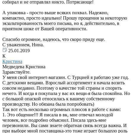
собирал и не отправлял никто. Потрясающе!
А упаковка - просто выше всяких похвал. Надежно,
компактно, просто идеально! Прошу прощения за некоторую
экзальтированность моего письма, но я, действительно, в
приятном шоке от Вашей оперативности.
Спасибо огромное, надеюсь, что скоро приду еще.
С уважением, Нина.
25.01.2019
К
Кристина
Медведева Кристина
Здравствуйте.
У меня свой интернет-магазин. С Турцией я работаю уже год.
С детскими вещами. Взрослый ассортимент я начала возить
совсем недавно. Поэтому о качестве той страны и спорить
нечего. И когда я покупала у вас их вещи-я была спокойна. Но
с большой опаской относилась к вашему собственному
производству. Но обязана была попробовать)
Так вот есть несколько огромных плюсов в работе с вами:
1. Это общение!!! Я писала в вк, мне отвечал молодой
человек, все подробно объяснил. Писала здесь-мне
перезвонили. Вы сами знаете обратная связь всегда важна. И
при выборе мной поставщика-это тоже играет большую роль