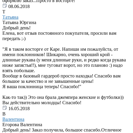
оформлю заказ...Просто в восторге!
08.06.2018
Т
Татьяна
Татьяна Юргина
Добрый день!
Елена, вот отзыв постоянного покупателя, просили вам
передать ;-)
"Я в таком восторге от Каре. Напиши им пожалуйста, от
имени поклонников! Шикарно, очень хороший крой -
длинные рукава (у меня длинные руки, и редко когда рукава
ниже запястья!!), мне туговат ворот, но это планово :) надо
взять побольше.
Вообще в базовый гардероб просто находка! Спасибо вам
большое за качество и не завышенные цены!
Я ваша поклонница теперь! Спасибо!"
Как-то так)) Это она брала джемпера женские и футболки))
Вы действительно молодцы! Спасибо!
16.05.2018
В
Валентина
Егорова Валентина
Добрый день! Заказ получила, большое спасибо.Отличное