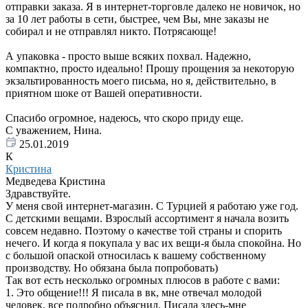
отправки заказа. Я в интернет-торговле далеко не новичок, но
за 10 лет работы в сети, быстрее, чем Вы, мне заказы не
собирал и не отправлял никто. Потрясающе!
А упаковка - просто выше всяких похвал. Надежно,
компактно, просто идеально! Прошу прощения за некоторую
экзальтированность моего письма, но я, действительно, в
приятном шоке от Вашей оперативности.
Спасибо огромное, надеюсь, что скоро приду еще.
С уважением, Нина.
25.01.2019
К
Кристина
Медведева Кристина
Здравствуйте.
У меня свой интернет-магазин. С Турцией я работаю уже год.
С детскими вещами. Взрослый ассортимент я начала возить
совсем недавно. Поэтому о качестве той страны и спорить
нечего. И когда я покупала у вас их вещи-я была спокойна. Но
с большой опаской относилась к вашему собственному
производству. Но обязана была попробовать)
Так вот есть несколько огромных плюсов в работе с вами:
1. Это общение!!! Я писала в вк, мне отвечал молодой
человек, все подробно объяснил. Писала здесь-мне