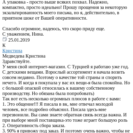
А упаковка - просто выше всяких похвал. Надежно,
компактно, просто идеально! Прошу прощения за некоторую
экзальтированность моего письма, но я, действительно, в
приятном шоке от Вашей оперативности.
Спасибо огромное, надеюсь, что скоро приду еще.
С уважением, Нина.
25.01.2019
К
Кристина
Медведева Кристина
Здравствуйте.
У меня свой интернет-магазин. С Турцией я работаю уже год.
С детскими вещами. Взрослый ассортимент я начала возить
совсем недавно. Поэтому о качестве той страны и спорить
нечего. И когда я покупала у вас их вещи-я была спокойна. Но
с большой опаской относилась к вашему собственному
производству. Но обязана была попробовать)
Так вот есть несколько огромных плюсов в работе с вами:
1. Это общение!!! Я писала в вк, мне отвечал молодой
человек, все подробно объяснил. Писала здесь-мне
перезвонили. Вы сами знаете обратная связь всегда важна. И
при выборе мной поставщика-это тоже играет большую роль
2. Оперативность сбора заказа.
3. 90% я привожу под заказ. И поэтому очень важно, чтобы не