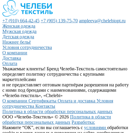
+7 (910) 664-42-45
+7 (905) 139-75-70
ampleeva@chelebiopt.ru
Женская одежда
Мужская одежда
Детская одежда
Нижнее бельё
Условия сотрудничества
О компании
Доставка
Оплата
Уважаемые клиенты! Бренд Челеби-Текстиль самостоятельно
определяет политику сотрудничества с крупными
маркетплейсами
и не предоставляет оптовым партнёрам разрешения на работу
с ними под брендами с наименованиями, содержащими
«Челеби-текстиль», «Chelebi»
О компании
Сертификаты
Оплата и доставка
Условия
сотрудничества
Контакты
Политика в области обработки персональных данных
ООО «Челеби-Текстиль» © 2026
Политика в области
обработки персональных данных
Разработка:
Нажмите “ОК”, если вы соглашаетесь с
условиями
обработки
cookie и ваших данных о поведении на сайте, необходимых