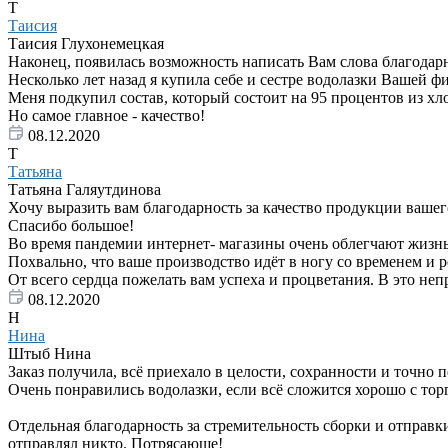
Т
Таисия
Таисия Глухонемецкая
Наконец, появилась возможность написать Вам слова благодар
Несколько лет назад я купила себе и сестре водолазки Вашей 
Меня подкупил состав, который состоит на 95 процентов из хл
Но самое главное - качество!
08.12.2020
Т
Татьяна
Татьяна Галяутдинова
Хочу выразить вам благодарность за качество продукции вашего
Спасибо большое!
Во время пандемии интернет- магазины очень облегчают жизнь
Похвально, что ваше производство идёт в ногу со временем и 
От всего сердца пожелать вам успеха и процветания. В это неп
08.12.2020
Н
Нина
Штыб Нина
Заказ получила, всё приехало в целости, сохранности и точно 
Очень понравились водолазки, если всё сложится хорошо с тор
Отдельная благодарность за стремительность сборки и отправки 
отправлял никто. Потрясающе!