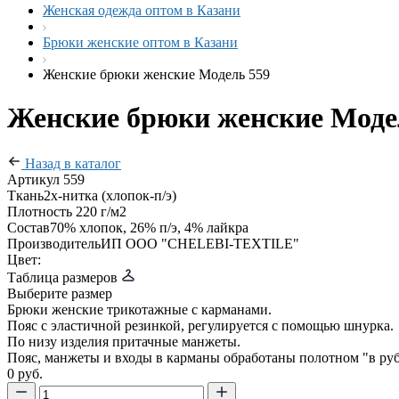
Женская одежда оптом в Казани
Брюки женские оптом в Казани
Женские брюки женские Модель 559
Женские брюки женские Моде
Назад в каталог
Артикул
559
Ткань
2х-нитка (хлопок-п/э)
Плотность
220 г/м2
Состав
70% хлопок, 26% п/э, 4% лайкра
Производитель
ИП ООО "CHELEBI-TEXTILE"
Цвет:
Таблица размеров
Выберите размер
Брюки женские трикотажные с карманами.
Пояс с эластичной резинкой, регулируется с помощью шнурка.
По низу изделия притачные манжеты.
Пояс, манжеты и входы в карманы обработаны полотном "в руб
0 руб.