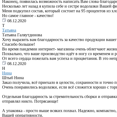
Наконец, появилась возможность написать Вам слова благодар
Несколько лет назад я купила себе и сестре водолазки Вашей 
Меня подкупил состав, который состоит на 95 процентов из хл
Но самое главное - качество!
08.12.2020
Т
Татьяна
Татьяна Галяутдинова
Хочу выразить вам благодарность за качество продукции вашего
Спасибо большое!
Во время пандемии интернет- магазины очень облегчают жизнь
Похвально, что ваше производство идёт в ногу со временем и 
От всего сердца пожелать вам успеха и процветания. В это неп
08.12.2020
Н
Нина
Штыб Нина
Заказ получила, всё приехало в целости, сохранности и точно 
Очень понравились водолазки, если всё сложится хорошо с тор
Отдельная благодарность за стремительность сборки и отправки 
отправлял никто. Потрясающе!
А упаковка - просто выше всяких похвал. Надежно, компактно,
Вашей оперативности.