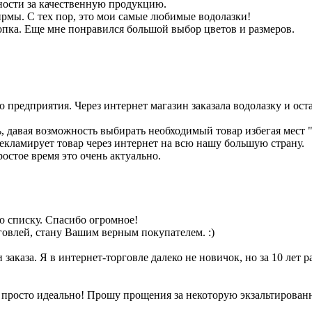
ности за качественную продукцию.
фирмы. С тех пор, это мои самые любимые водолазки!
опка. Еще мне понравился большой выбор цветов и размеров.
 предприятия. Через интернет магазин заказала водолазку и оста
, давая возможность выбирать необходимый товар избегая мест 
рекламирует товар через интернет на всю нашу большую страну.
ростое время это очень актуально.
по списку. Спасибо огромное!
говлей, стану Вашим верным покупателем. :)
заказа. Я в интернет-торговле далеко не новичок, но за 10 лет р
 просто идеально! Прошу прощения за некоторую экзальтированно