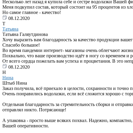
Несколько лет назад я купила себе и сестре водолазки Вашей 
Меня подкупил состав, который состоит на 95 процентов из хл
Но самое главное - качество!
08.12.2020
Т
Татьяна
Татьяна Галяутдинова
Хочу выразить вам благодарность за качество продукции вашего
Спасибо большое!
Во время пандемии интернет- магазины очень облегчают жизнь
Похвально, что ваше производство идёт в ногу со временем и 
От всего сердца пожелать вам успеха и процветания. В это неп
08.12.2020
Н
Нина
Штыб Нина
Заказ получила, всё приехало в целости, сохранности и точно 
Очень понравились водолазки, если всё сложится хорошо с тор
Отдельная благодарность за стремительность сборки и отправки 
отправлял никто. Потрясающе!
А упаковка - просто выше всяких похвал. Надежно, компактно,
Вашей оперативности.