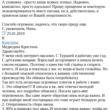
А упаковка - просто выше всяких похвал. Надежно,
компактно, просто идеально! Прошу прощения за некоторую
экзальтированность моего письма, но я, действительно, в
приятном шоке от Вашей оперативности.
Спасибо огромное, надеюсь, что скоро приду еще.
С уважением, Нина.
25.01.2019
К
Кристина
Медведева Кристина
Здравствуйте.
У меня свой интернет-магазин. С Турцией я работаю уже год.
С детскими вещами. Взрослый ассортимент я начала возить
совсем недавно. Поэтому о качестве той страны и спорить
нечего. И когда я покупала у вас их вещи-я была спокойна. Но
с большой опаской относилась к вашему собственному
производству. Но обязана была попробовать)
Так вот есть несколько огромных плюсов в работе с вами:
1. Это общение!!! Я писала в вк, мне отвечал молодой
человек, все подробно объяснил. Писала здесь-мне
перезвонили. Вы сами знаете обратная связь всегда важна. И
при выборе мной поставщика-это тоже играет большую роль
2. Оперативность сбора заказа.
3. 90% я привожу под заказ. И поэтому очень важно, чтобы не