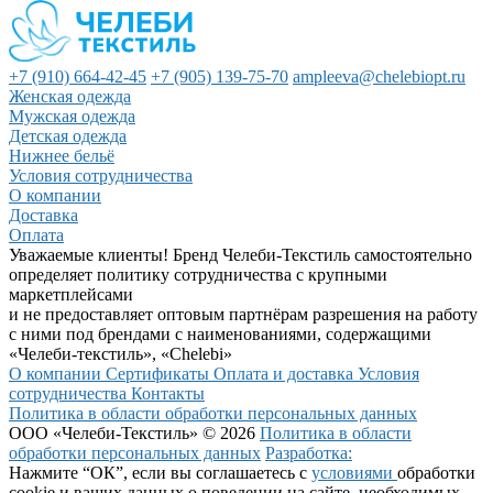
+7 (910) 664-42-45
+7 (905) 139-75-70
ampleeva@chelebiopt.ru
Женская одежда
Мужская одежда
Детская одежда
Нижнее бельё
Условия сотрудничества
О компании
Доставка
Оплата
Уважаемые клиенты! Бренд Челеби-Текстиль самостоятельно
определяет политику сотрудничества с крупными
маркетплейсами
и не предоставляет оптовым партнёрам разрешения на работу
с ними под брендами с наименованиями, содержащими
«Челеби-текстиль», «Chelebi»
О компании
Сертификаты
Оплата и доставка
Условия
сотрудничества
Контакты
Политика в области обработки персональных данных
ООО «Челеби-Текстиль» © 2026
Политика в области
обработки персональных данных
Разработка:
Нажмите “ОК”, если вы соглашаетесь с
условиями
обработки
cookie и ваших данных о поведении на сайте, необходимых