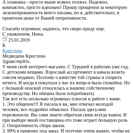
А упаковка - просто выше всяких похвал. Надежно,
компактно, просто идеально! Прошу прощения за некоторую
экзальтированность моего письма, но я, действительно, в
приятном шоке от Вашей оперативности.
Спасибо огромное, надеюсь, что скоро приду еще.
С уважением, Нина.
25.01.2019
К
Кристина
Медведева Кристина
Здравствуйте.
У меня свой интернет-магазин. С Турцией я работаю уже год.
С детскими вещами. Взрослый ассортимент я начала возить
совсем недавно. Поэтому о качестве той страны и спорить
нечего. И когда я покупала у вас их вещи-я была спокойна. Но
с большой опаской относилась к вашему собственному
производству. Но обязана была попробовать)
Так вот есть несколько огромных плюсов в работе с вами:
1. Это общение!!! Я писала в вк, мне отвечал молодой
человек, все подробно объяснил. Писала здесь-мне
перезвонили. Вы сами знаете обратная связь всегда важна. И
при выборе мной поставщика-это тоже играет большую роль
2. Оперативность сбора заказа.
3. 90% я привожу под заказ. И поэтому очень важно, чтобы не