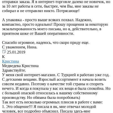
отправки заказа. Я в интернет-торговле далеко не новичок, но
за 10 лет работы в сети, быстрее, чем Вы, мне заказы не
собирал и не отправлял никто. Потрясающе!
А упаковка - просто выше всяких похвал. Надежно,
компактно, просто идеально! Прошу прощения за некоторую
экзальтированность моего письма, но я, действительно, в
приятном шоке от Вашей оперативности.
Спасибо огромное, надеюсь, что скоро приду еще.
С уважением, Нина.
25.01.2019
К
Кристина
Медведева Кристина
Здравствуйте.
У меня свой интернет-магазин. С Турцией я работаю уже год.
С детскими вещами. Взрослый ассортимент я начала возить
совсем недавно. Поэтому о качестве той страны и спорить
нечего. И когда я покупала у вас их вещи-я была спокойна. Но
с большой опаской относилась к вашему собственному
производству. Но обязана была попробовать)
Так вот есть несколько огромных плюсов в работе с вами:
1. Это общение!!! Я писала в вк, мне отвечал молодой
человек, все подробно объяснил. Писала здесь-мне