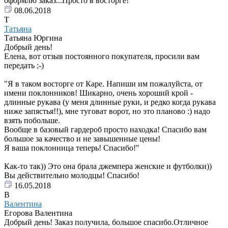
оформлю заказ...Просто в восторге!
08.06.2018
Т
Татьяна
Татьяна Юргина
Добрый день!
Елена, вот отзыв постоянного покупателя, просили вам
передать ;-)
"Я в таком восторге от Каре. Напиши им пожалуйста, от
имени поклонников! Шикарно, очень хороший крой -
длинные рукава (у меня длинные руки, и редко когда рукава
ниже запястья!!), мне туговат ворот, но это планово :) надо
взять побольше.
Вообще в базовый гардероб просто находка! Спасибо вам
большое за качество и не завышенные цены!
Я ваша поклонница теперь! Спасибо!"
Как-то так)) Это она брала джемпера женские и футболки))
Вы действительно молодцы! Спасибо!
16.05.2018
В
Валентина
Егорова Валентина
Добрый день! Заказ получила, большое спасибо.Отличное