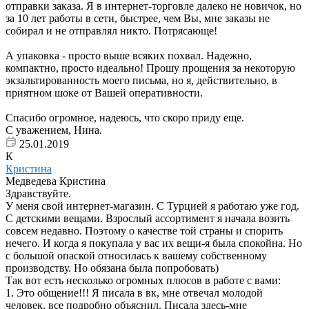
отправки заказа. Я в интернет-торговле далеко не новичок, но
за 10 лет работы в сети, быстрее, чем Вы, мне заказы не
собирал и не отправлял никто. Потрясающе!
А упаковка - просто выше всяких похвал. Надежно,
компактно, просто идеально! Прошу прощения за некоторую
экзальтированность моего письма, но я, действительно, в
приятном шоке от Вашей оперативности.
Спасибо огромное, надеюсь, что скоро приду еще.
С уважением, Нина.
25.01.2019
К
Кристина
Медведева Кристина
Здравствуйте.
У меня свой интернет-магазин. С Турцией я работаю уже год.
С детскими вещами. Взрослый ассортимент я начала возить
совсем недавно. Поэтому о качестве той страны и спорить
нечего. И когда я покупала у вас их вещи-я была спокойна. Но
с большой опаской относилась к вашему собственному
производству. Но обязана была попробовать)
Так вот есть несколько огромных плюсов в работе с вами:
1. Это общение!!! Я писала в вк, мне отвечал молодой
человек, все подробно объяснил. Писала здесь-мне