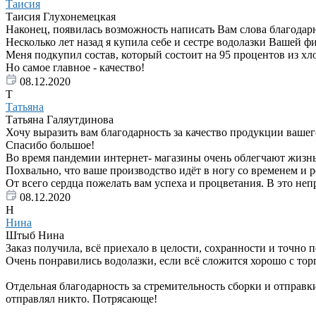
Таисия
Таисия Глухонемецкая
Наконец, появилась возможность написать Вам слова благодар
Несколько лет назад я купила себе и сестре водолазки Вашей 
Меня подкупил состав, который состоит на 95 процентов из хл
Но самое главное - качество!
08.12.2020
Т
Татьяна
Татьяна Галяутдинова
Хочу выразить вам благодарность за качество продукции вашего
Спасибо большое!
Во время пандемии интернет- магазины очень облегчают жизнь
Похвально, что ваше производство идёт в ногу со временем и 
От всего сердца пожелать вам успеха и процветания. В это неп
08.12.2020
Н
Нина
Штыб Нина
Заказ получила, всё приехало в целости, сохранности и точно 
Очень понравились водолазки, если всё сложится хорошо с тор
Отдельная благодарность за стремительность сборки и отправки 
отправлял никто. Потрясающе!