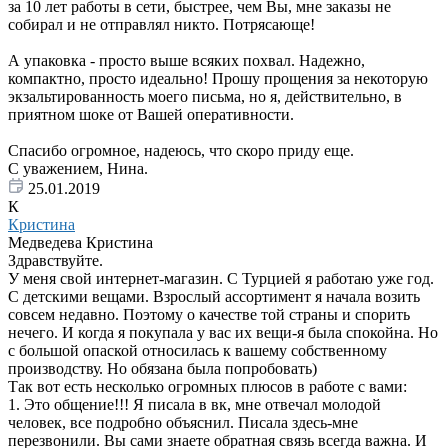
за 10 лет работы в сети, быстрее, чем Вы, мне заказы не
собирал и не отправлял никто. Потрясающе!
А упаковка - просто выше всяких похвал. Надежно,
компактно, просто идеально! Прошу прощения за некоторую
экзальтированность моего письма, но я, действительно, в
приятном шоке от Вашей оперативности.
Спасибо огромное, надеюсь, что скоро приду еще.
С уважением, Нина.
25.01.2019
К
Кристина
Медведева Кристина
Здравствуйте.
У меня свой интернет-магазин. С Турцией я работаю уже год.
С детскими вещами. Взрослый ассортимент я начала возить
совсем недавно. Поэтому о качестве той страны и спорить
нечего. И когда я покупала у вас их вещи-я была спокойна. Но
с большой опаской относилась к вашему собственному
производству. Но обязана была попробовать)
Так вот есть несколько огромных плюсов в работе с вами:
1. Это общение!!! Я писала в вк, мне отвечал молодой
человек, все подробно объяснил. Писала здесь-мне
перезвонили. Вы сами знаете обратная связь всегда важна. И